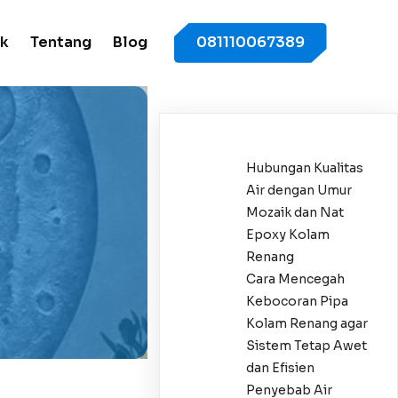
k
Tentang
Blog
081110067389
Hubungan Kualitas
Air dengan Umur
Mozaik dan Nat
Epoxy Kolam
Renang
Cara Mencegah
Kebocoran Pipa
Kolam Renang agar
Sistem Tetap Awet
dan Efisien
Penyebab Air